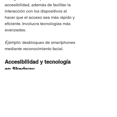
accesibilidad, además de facilitar la 
interacción con los dispositivos al 
hacer que el acceso sea más rápido y 
eficiente. Involucra tecnologías más 
avanzadas.
Ejemplo:
 desbloqueo de smartphones 
mediante reconocimiento facial.
Accesibilidad y tecnología 
en Skedway
Skedway es una plataforma de gestión 
de espacios de trabajo que permite la 
programación, el control y la 
evaluación de la efectividad de estos 
entornos. Para hacer el sistema cada 
vez más accesible, ya ofrecemos 
algunas funcionalidades y estamos 